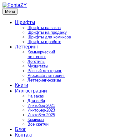
Skip
to
Menu
FontaZY
Fonts and pictures by Zakhar Yaschin
content
Шрифты
Шрифты на заказ
Шрифты на продажу
Шрифты для комиксов
Шрифты в работе
Леттеринг
Коммерческий
леттеринг
Логотипы
Музцитаты
Разный леттеринг
Procreate леттеринг
Леттеринг-эскизы
Книги
Иллюстрации
На заказ
Для себя
Инктобер-2021
Инктобер-2023
Инктобер-2025
Комиксы
Все скетчи
Блог
Контакт