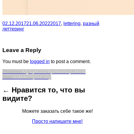
02.12.2017
21.06.2022
2017
,
lettering
,
разный
леттеринг
Leave a Reply
You must be
logged in
to post a comment.
Post
Previous
Previous
Музцитата: Крем и карамель
Next
post:
Next
Комикс про Сову
navigation
post:
← Нравится то, что вы
видите?
Можете заказать себе такое же!
Просто напишите мне!