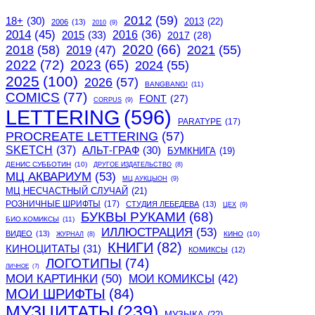
2012
(59)
18+
(30)
2013
(22)
2006
(13)
2010
(9)
2014
(45)
2015
(33)
2016
(36)
2017
(28)
2020
(66)
2018
(58)
2021
(55)
2019
(47)
2022
(72)
2023
(65)
2024
(55)
2025
(100)
2026
(57)
BANGBANG!
(11)
COMICS
(77)
FONT
(27)
CORPUS
(9)
LETTERING
(596)
PARATYPE
(17)
PROCREATE LETTERING
(57)
SKETCH
(37)
АЛЬТ-ГРАФ
(30)
БУМКНИГА
(19)
ДЕНИС СУББОТИН
(10)
ДРУГОЕ ИЗДАТЕЛЬСТВО
(8)
МЦ АКВАРИУМ
(53)
МЦ АУКЦЫОН
(9)
МЦ НЕСЧАСТНЫЙ СЛУЧАЙ
(21)
РОЗНИЧНЫЕ ШРИФТЫ
(17)
СТУДИЯ ЛЕБЕДЕВА
(13)
ЦЕХ
(9)
БУКВЫ РУКАМИ
(68)
БИО.КОМИКСЫ
(11)
ИЛЛЮСТРАЦИЯ
(53)
ВИДЕО
(13)
КИНО
(10)
ЖУРНАЛ
(8)
КНИГИ
(82)
КИНОЦИТАТЫ
(31)
КОМИКСЫ
(12)
ЛОГОТИПЫ
(74)
ЛИЧНОЕ
(7)
МОИ КАРТИНКИ
(50)
МОИ КОМИКСЫ
(42)
МОИ ШРИФТЫ
(84)
МУЗЦИТАТЫ
(239)
МУЗЫКА
(22)