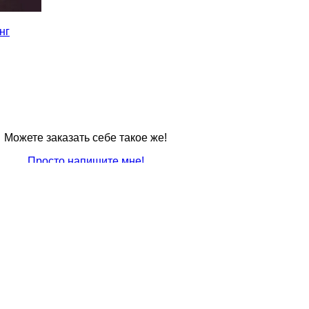
нг
Можете заказать себе такое же!
Просто напишите мне!
2020
(66)
2018
(58)
2
2019
(47)
(33)
2016
(36)
2017
(28)
LETTERIN
COMICS
(78)
FONT
(28)
(11)
CORPUS
(9)
М
АФ
(30)
БУМКНИГА
(25)
ДЕНИС СУББОТИН
(10)
ДРУГОЕ ИЗДАТЕЛЬСТВО
(8)
БУКВЫ РУКАМИ
(68)
ЕБЕДЕВА
(13)
ВИ
БИО.КОМИКСЫ
(11)
ЦЕХ
(9)
И
(87)
ЛОГОТИПЫ
(74)
МОИ КАРТ
КОМИКСЫ
(12)
ЛИЧНОЕ
(7)
ИТАТЫ
(239)
МУЗЫКА
(22)
НЕЙРО
(23)
ПЕРЬЕВ
МЫСЛИ
(10)