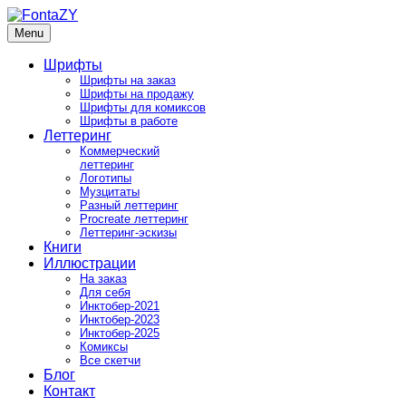
Skip
to
Menu
FontaZY
Fonts and pictures by Zakhar Yaschin
content
Шрифты
Шрифты на заказ
Шрифты на продажу
Шрифты для комиксов
Шрифты в работе
Леттеринг
Коммерческий
леттеринг
Логотипы
Музцитаты
Разный леттеринг
Procreate леттеринг
Леттеринг-эскизы
Книги
Иллюстрации
На заказ
Для себя
Инктобер-2021
Инктобер-2023
Инктобер-2025
Комиксы
Все скетчи
Блог
Контакт