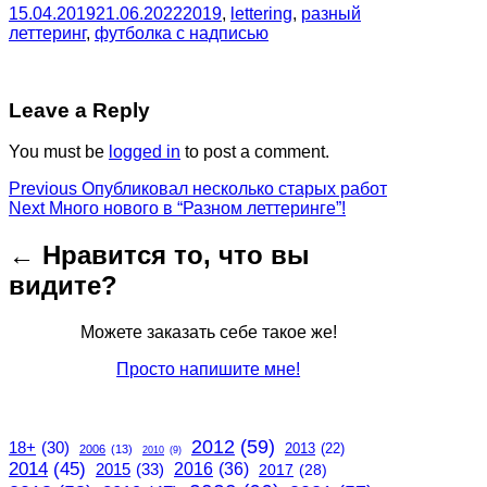
15.04.2019
21.06.2022
2019
,
lettering
,
разный
леттеринг
,
футболка с надписью
Leave a Reply
You must be
logged in
to post a comment.
Post
Previous
Previous
Опубликовал несколько старых работ
Next
post:
Next
Много нового в “Разном леттеринге”!
navigation
post:
← Нравится то, что вы
видите?
Можете заказать себе такое же!
Просто напишите мне!
2012
(59)
18+
(30)
2013
(22)
2006
(13)
2010
(9)
2014
(45)
2015
(33)
2016
(36)
2017
(28)