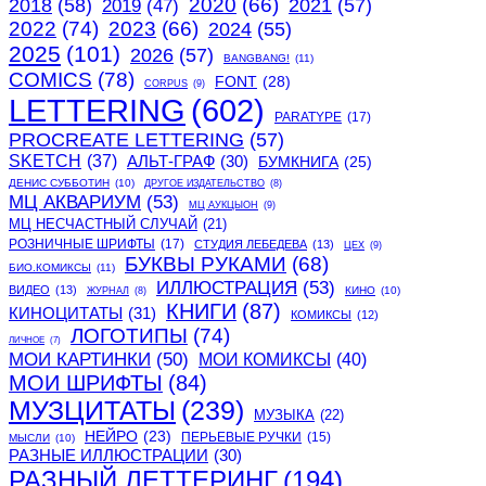
2020
(66)
2018
(58)
2021
(57)
2019
(47)
2022
(74)
2023
(66)
2024
(55)
2025
(101)
2026
(57)
BANGBANG!
(11)
COMICS
(78)
FONT
(28)
CORPUS
(9)
LETTERING
(602)
PARATYPE
(17)
PROCREATE LETTERING
(57)
SKETCH
(37)
АЛЬТ-ГРАФ
(30)
БУМКНИГА
(25)
ДЕНИС СУББОТИН
(10)
ДРУГОЕ ИЗДАТЕЛЬСТВО
(8)
МЦ АКВАРИУМ
(53)
МЦ АУКЦЫОН
(9)
МЦ НЕСЧАСТНЫЙ СЛУЧАЙ
(21)
РОЗНИЧНЫЕ ШРИФТЫ
(17)
СТУДИЯ ЛЕБЕДЕВА
(13)
ЦЕХ
(9)
БУКВЫ РУКАМИ
(68)
БИО.КОМИКСЫ
(11)
ИЛЛЮСТРАЦИЯ
(53)
ВИДЕО
(13)
КИНО
(10)
ЖУРНАЛ
(8)
КНИГИ
(87)
КИНОЦИТАТЫ
(31)
КОМИКСЫ
(12)
ЛОГОТИПЫ
(74)
ЛИЧНОЕ
(7)
МОИ КАРТИНКИ
(50)
МОИ КОМИКСЫ
(40)
МОИ ШРИФТЫ
(84)
МУЗЦИТАТЫ
(239)
МУЗЫКА
(22)
НЕЙРО
(23)
ПЕРЬЕВЫЕ РУЧКИ
(15)
МЫСЛИ
(10)
РАЗНЫЕ ИЛЛЮСТРАЦИИ
(30)
РАЗНЫЙ ЛЕТТЕРИНГ
(194)