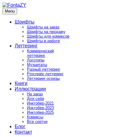
Skip
to
Menu
FontaZY
Fonts and pictures by Zakhar Yaschin
content
Шрифты
Шрифты на заказ
Шрифты на продажу
Шрифты для комиксов
Шрифты в работе
Леттеринг
Коммерческий
леттеринг
Логотипы
Музцитаты
Разный леттеринг
Procreate леттеринг
Леттеринг-эскизы
Книги
Иллюстрации
На заказ
Для себя
Инктобер-2021
Инктобер-2023
Инктобер-2025
Комиксы
Все скетчи
Блог
Контакт