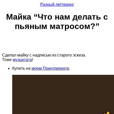
Разный леттеринг
Майка “Что нам делать с
пьяным матросом?”
Сделал майку с надписью из старого эскиза.
Тоже
музцитата
!
Купить на
моем Принтдиректе
.