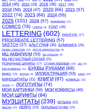
2010
(9)
2014
(45)
2015
(33)
2016
(36)
2017
(28)
2020
(66)
2018
(58)
2021
(57)
2019
(47)
2022
(74)
2023
(66)
2024
(55)
2025
(101)
2026
(57)
BANGBANG!
(11)
COMICS
(78)
FONT
(28)
CORPUS
(9)
LETTERING
(602)
PARATYPE
(17)
PROCREATE LETTERING
(57)
SKETCH
(37)
АЛЬТ-ГРАФ
(30)
БУМКНИГА
(25)
ДЕНИС СУББОТИН
(10)
ДРУГОЕ ИЗДАТЕЛЬСТВО
(8)
МЦ АКВАРИУМ
(53)
МЦ АУКЦЫОН
(9)
МЦ НЕСЧАСТНЫЙ СЛУЧАЙ
(21)
РОЗНИЧНЫЕ ШРИФТЫ
(17)
СТУДИЯ ЛЕБЕДЕВА
(13)
ЦЕХ
(9)
БУКВЫ РУКАМИ
(68)
БИО.КОМИКСЫ
(11)
ИЛЛЮСТРАЦИЯ
(53)
ВИДЕО
(13)
КИНО
(10)
ЖУРНАЛ
(8)
КНИГИ
(87)
КИНОЦИТАТЫ
(31)
КОМИКСЫ
(12)
ЛОГОТИПЫ
(74)
ЛИЧНОЕ
(7)
МОИ КАРТИНКИ
(50)
МОИ КОМИКСЫ
(40)
МОИ ШРИФТЫ
(84)
МУЗЦИТАТЫ
(239)
МУЗЫКА
(22)
НЕЙРО
(23)
ПЕРЬЕВЫЕ РУЧКИ
(15)
МЫСЛИ
(10)