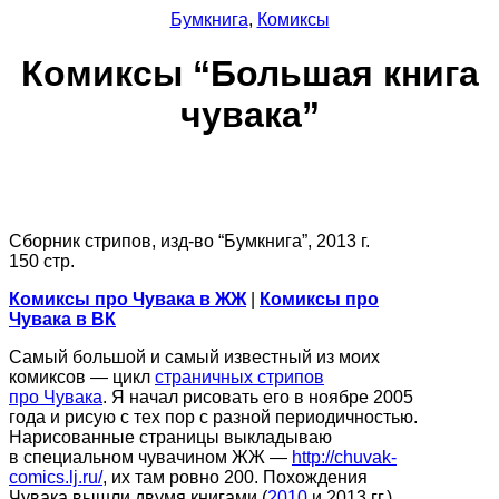
Бумкнига
,
Комиксы
Комиксы “Большая книга
чувака”
Сборник стрипов, изд-во “Бумкнига”, 2013 г.
150 стр.
Комиксы про Чувака в ЖЖ
|
Комиксы про
Чувака в ВК
Cамый большой и самый известный из моих
комиксов — цикл
страничных стрипов
про Чувака
. Я начал рисовать его в ноябре 2005
года и рисую с тех пор с разной периодичностью.
Нарисованные страницы выкладываю
в специальном чувачином ЖЖ —
http://chuvak-
comics.lj.ru/
, их там ровно 200. Похождения
Чувака вышли двумя книгами (
2010
и 2013 гг.)