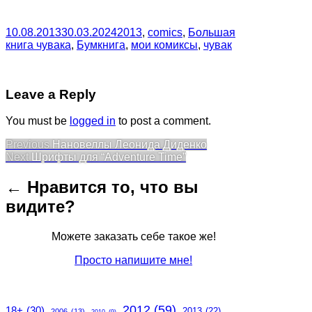
10.08.2013
30.03.2024
2013
,
comics
,
Большая
книга чувака
,
Бумкнига
,
мои комиксы
,
чувак
Leave a Reply
You must be
logged in
to post a comment.
Post
Previous
Previous
Нановеллы Леонида Диденко
Next
post:
Next
Шрифты для “Adventure Time”
navigation
post:
← Нравится то, что вы
видите?
Можете заказать себе такое же!
Просто напишите мне!
2012
(59)
18+
(30)
2013
(22)
2006
(13)