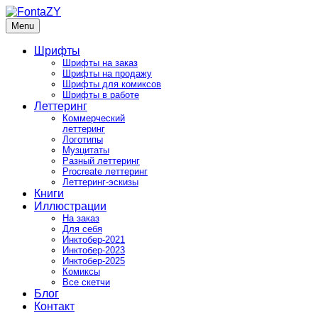
Skip
to
Menu
FontaZY
Fonts and pictures by Zakhar Yaschin
content
Шрифты
Шрифты на заказ
Шрифты на продажу
Шрифты для комиксов
Шрифты в работе
Леттеринг
Коммерческий
леттеринг
Логотипы
Музцитаты
Разный леттеринг
Procreate леттеринг
Леттеринг-эскизы
Книги
Иллюстрации
На заказ
Для себя
Инктобер-2021
Инктобер-2023
Инктобер-2025
Комиксы
Все скетчи
Блог
Контакт