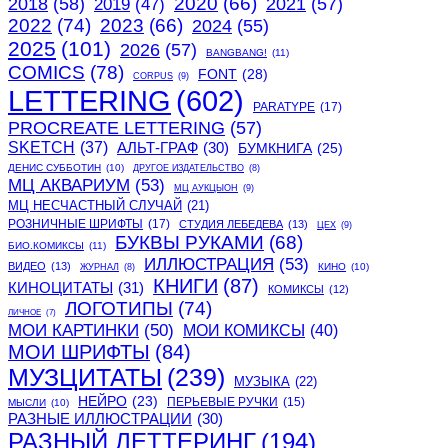
2020
(66)
2018
(58)
2021
(57)
2019
(47)
2022
(74)
2023
(66)
2024
(55)
2025
(101)
2026
(57)
BANGBANG!
(11)
COMICS
(78)
FONT
(28)
CORPUS
(9)
LETTERING
(602)
PARATYPE
(17)
PROCREATE LETTERING
(57)
SKETCH
(37)
АЛЬТ-ГРАФ
(30)
БУМКНИГА
(25)
ДЕНИС СУББОТИН
(10)
ДРУГОЕ ИЗДАТЕЛЬСТВО
(8)
МЦ АКВАРИУМ
(53)
МЦ АУКЦЫОН
(9)
МЦ НЕСЧАСТНЫЙ СЛУЧАЙ
(21)
РОЗНИЧНЫЕ ШРИФТЫ
(17)
СТУДИЯ ЛЕБЕДЕВА
(13)
ЦЕХ
(9)
БУКВЫ РУКАМИ
(68)
БИО.КОМИКСЫ
(11)
ИЛЛЮСТРАЦИЯ
(53)
ВИДЕО
(13)
КИНО
(10)
ЖУРНАЛ
(8)
КНИГИ
(87)
КИНОЦИТАТЫ
(31)
КОМИКСЫ
(12)
ЛОГОТИПЫ
(74)
ЛИЧНОЕ
(7)
МОИ КАРТИНКИ
(50)
МОИ КОМИКСЫ
(40)
МОИ ШРИФТЫ
(84)
МУЗЦИТАТЫ
(239)
МУЗЫКА
(22)
НЕЙРО
(23)
ПЕРЬЕВЫЕ РУЧКИ
(15)
МЫСЛИ
(10)
РАЗНЫЕ ИЛЛЮСТРАЦИИ
(30)
РАЗНЫЙ ЛЕТТЕРИНГ
(194)