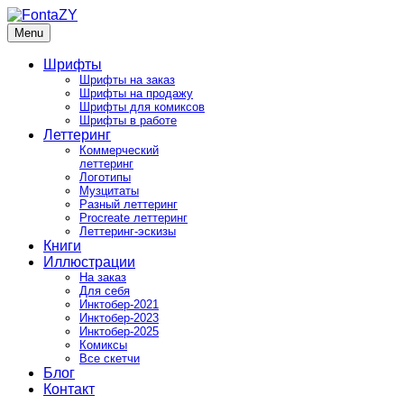
Skip
to
Menu
FontaZY
Fonts and pictures by Zakhar Yaschin
content
Шрифты
Шрифты на заказ
Шрифты на продажу
Шрифты для комиксов
Шрифты в работе
Леттеринг
Коммерческий
леттеринг
Логотипы
Музцитаты
Разный леттеринг
Procreate леттеринг
Леттеринг-эскизы
Книги
Иллюстрации
На заказ
Для себя
Инктобер-2021
Инктобер-2023
Инктобер-2025
Комиксы
Все скетчи
Блог
Контакт