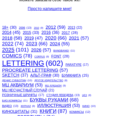
Просто напишите мне!
2012
(59)
18+
(30)
2013
(22)
2006
(13)
2010
(9)
2014
(45)
2015
(33)
2016
(36)
2017
(28)
2020
(66)
2018
(58)
2021
(57)
2019
(47)
2022
(74)
2023
(66)
2024
(55)
2025
(101)
2026
(57)
BANGBANG!
(11)
COMICS
(78)
FONT
(28)
CORPUS
(9)
LETTERING
(602)
PARATYPE
(17)
PROCREATE LETTERING
(57)
SKETCH
(37)
АЛЬТ-ГРАФ
(30)
БУМКНИГА
(25)
ДЕНИС СУББОТИН
(10)
ДРУГОЕ ИЗДАТЕЛЬСТВО
(8)
МЦ АКВАРИУМ
(53)
МЦ АУКЦЫОН
(9)
МЦ НЕСЧАСТНЫЙ СЛУЧАЙ
(21)
РОЗНИЧНЫЕ ШРИФТЫ
(17)
СТУДИЯ ЛЕБЕДЕВА
(13)
ЦЕХ
(9)
БУКВЫ РУКАМИ
(68)
БИО.КОМИКСЫ
(11)
ИЛЛЮСТРАЦИЯ
(53)
ВИДЕО
(13)
КИНО
(10)
ЖУРНАЛ
(8)
КНИГИ
(87)
КИНОЦИТАТЫ
(31)
КОМИКСЫ
(12)