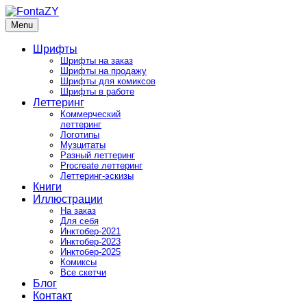
Skip
to
Menu
FontaZY
Fonts and pictures by Zakhar Yaschin
content
Шрифты
Шрифты на заказ
Шрифты на продажу
Шрифты для комиксов
Шрифты в работе
Леттеринг
Коммерческий
леттеринг
Логотипы
Музцитаты
Разный леттеринг
Procreate леттеринг
Леттеринг-эскизы
Книги
Иллюстрации
На заказ
Для себя
Инктобер-2021
Инктобер-2023
Инктобер-2025
Комиксы
Все скетчи
Блог
Контакт