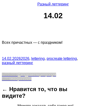
Разный леттеринг
14.02
Всех причастных — с праздником!
14.02.2026
2026
,
lettering
,
procreate lettering
,
разный леттеринг
Post
Previous
Previous
Да здравствует разум
Next
post:
Next
Нейро-слоп
navigation
post:
← Нравится то, что вы
видите?
Можете заказать себе такое же!