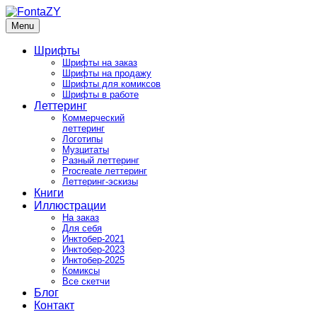
Skip
to
Menu
FontaZY
Fonts and pictures by Zakhar Yaschin
content
Шрифты
Шрифты на заказ
Шрифты на продажу
Шрифты для комиксов
Шрифты в работе
Леттеринг
Коммерческий
леттеринг
Логотипы
Музцитаты
Разный леттеринг
Procreate леттеринг
Леттеринг-эскизы
Книги
Иллюстрации
На заказ
Для себя
Инктобер-2021
Инктобер-2023
Инктобер-2025
Комиксы
Все скетчи
Блог
Контакт