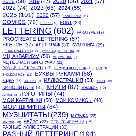
2020
(66)
2018
(58)
2021
(57)
2019
(47)
2022
(74)
2023
(66)
2024
(55)
2025
(101)
2026
(57)
BANGBANG!
(11)
COMICS
(78)
FONT
(28)
CORPUS
(9)
LETTERING
(602)
PARATYPE
(17)
PROCREATE LETTERING
(57)
SKETCH
(37)
АЛЬТ-ГРАФ
(30)
БУМКНИГА
(25)
ДЕНИС СУББОТИН
(10)
ДРУГОЕ ИЗДАТЕЛЬСТВО
(8)
МЦ АКВАРИУМ
(53)
МЦ АУКЦЫОН
(9)
МЦ НЕСЧАСТНЫЙ СЛУЧАЙ
(21)
РОЗНИЧНЫЕ ШРИФТЫ
(17)
СТУДИЯ ЛЕБЕДЕВА
(13)
ЦЕХ
(9)
БУКВЫ РУКАМИ
(68)
БИО.КОМИКСЫ
(11)
ИЛЛЮСТРАЦИЯ
(53)
ВИДЕО
(13)
КИНО
(10)
ЖУРНАЛ
(8)
КНИГИ
(87)
КИНОЦИТАТЫ
(31)
КОМИКСЫ
(12)
ЛОГОТИПЫ
(74)
ЛИЧНОЕ
(7)
МОИ КАРТИНКИ
(50)
МОИ КОМИКСЫ
(40)
МОИ ШРИФТЫ
(84)
МУЗЦИТАТЫ
(239)
МУЗЫКА
(22)
НЕЙРО
(23)
ПЕРЬЕВЫЕ РУЧКИ
(15)
МЫСЛИ
(10)
РАЗНЫЕ ИЛЛЮСТРАЦИИ
(30)
РАЗНЫЙ ЛЕТТЕРИНГ
(194)