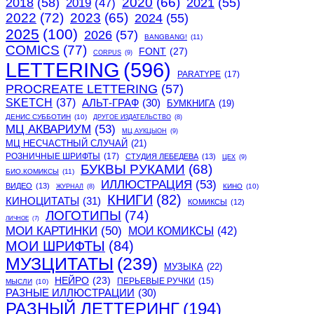
2020
(66)
2018
(58)
2021
(55)
2019
(47)
2022
(72)
2023
(65)
2024
(55)
2025
(100)
2026
(57)
BANGBANG!
(11)
COMICS
(77)
FONT
(27)
CORPUS
(9)
LETTERING
(596)
PARATYPE
(17)
PROCREATE LETTERING
(57)
SKETCH
(37)
АЛЬТ-ГРАФ
(30)
БУМКНИГА
(19)
ДЕНИС СУББОТИН
(10)
ДРУГОЕ ИЗДАТЕЛЬСТВО
(8)
МЦ АКВАРИУМ
(53)
МЦ АУКЦЫОН
(9)
МЦ НЕСЧАСТНЫЙ СЛУЧАЙ
(21)
РОЗНИЧНЫЕ ШРИФТЫ
(17)
СТУДИЯ ЛЕБЕДЕВА
(13)
ЦЕХ
(9)
БУКВЫ РУКАМИ
(68)
БИО.КОМИКСЫ
(11)
ИЛЛЮСТРАЦИЯ
(53)
ВИДЕО
(13)
КИНО
(10)
ЖУРНАЛ
(8)
КНИГИ
(82)
КИНОЦИТАТЫ
(31)
КОМИКСЫ
(12)
ЛОГОТИПЫ
(74)
ЛИЧНОЕ
(7)
МОИ КАРТИНКИ
(50)
МОИ КОМИКСЫ
(42)
МОИ ШРИФТЫ
(84)
МУЗЦИТАТЫ
(239)
МУЗЫКА
(22)
НЕЙРО
(23)
ПЕРЬЕВЫЕ РУЧКИ
(15)
МЫСЛИ
(10)
РАЗНЫЕ ИЛЛЮСТРАЦИИ
(30)
РАЗНЫЙ ЛЕТТЕРИНГ
(194)