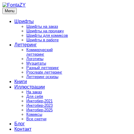
Skip
to
Menu
FontaZY
Fonts and pictures by Zakhar Yaschin
content
Шрифты
Шрифты на заказ
Шрифты на продажу
Шрифты для комиксов
Шрифты в работе
Леттеринг
Коммерческий
леттеринг
Логотипы
Музцитаты
Разный леттеринг
Procreate леттеринг
Леттеринг-эскизы
Книги
Иллюстрации
На заказ
Для себя
Инктобер-2021
Инктобер-2023
Инктобер-2025
Комиксы
Все скетчи
Блог
Контакт