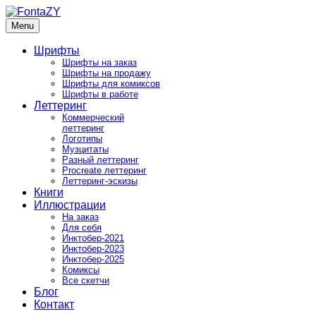
Skip
to
Menu
FontaZY
Fonts and pictures by Zakhar Yaschin
content
Шрифты
Шрифты на заказ
Шрифты на продажу
Шрифты для комиксов
Шрифты в работе
Леттеринг
Коммерческий
леттеринг
Логотипы
Музцитаты
Разный леттеринг
Procreate леттеринг
Леттеринг-эскизы
Книги
Иллюстрации
На заказ
Для себя
Инктобер-2021
Инктобер-2023
Инктобер-2025
Комиксы
Все скетчи
Блог
Контакт