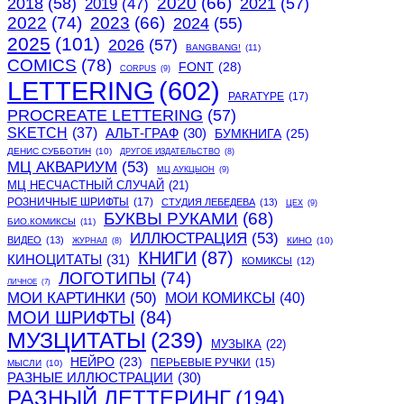
2020
(66)
2018
(58)
2021
(57)
2019
(47)
2022
(74)
2023
(66)
2024
(55)
2025
(101)
2026
(57)
BANGBANG!
(11)
COMICS
(78)
FONT
(28)
CORPUS
(9)
LETTERING
(602)
PARATYPE
(17)
PROCREATE LETTERING
(57)
SKETCH
(37)
АЛЬТ-ГРАФ
(30)
БУМКНИГА
(25)
ДЕНИС СУББОТИН
(10)
ДРУГОЕ ИЗДАТЕЛЬСТВО
(8)
МЦ АКВАРИУМ
(53)
МЦ АУКЦЫОН
(9)
МЦ НЕСЧАСТНЫЙ СЛУЧАЙ
(21)
РОЗНИЧНЫЕ ШРИФТЫ
(17)
СТУДИЯ ЛЕБЕДЕВА
(13)
ЦЕХ
(9)
БУКВЫ РУКАМИ
(68)
БИО.КОМИКСЫ
(11)
ИЛЛЮСТРАЦИЯ
(53)
ВИДЕО
(13)
КИНО
(10)
ЖУРНАЛ
(8)
КНИГИ
(87)
КИНОЦИТАТЫ
(31)
КОМИКСЫ
(12)
ЛОГОТИПЫ
(74)
ЛИЧНОЕ
(7)
МОИ КАРТИНКИ
(50)
МОИ КОМИКСЫ
(40)
МОИ ШРИФТЫ
(84)
МУЗЦИТАТЫ
(239)
МУЗЫКА
(22)
НЕЙРО
(23)
ПЕРЬЕВЫЕ РУЧКИ
(15)
МЫСЛИ
(10)
РАЗНЫЕ ИЛЛЮСТРАЦИИ
(30)
РАЗНЫЙ ЛЕТТЕРИНГ
(194)