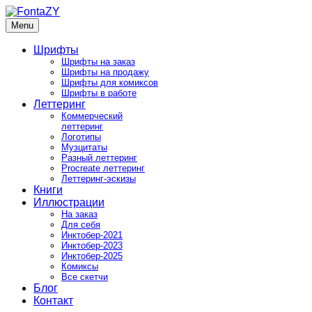
Skip
to
Menu
FontaZY
Fonts and pictures by Zakhar Yaschin
content
Шрифты
Шрифты на заказ
Шрифты на продажу
Шрифты для комиксов
Шрифты в работе
Леттеринг
Коммерческий
леттеринг
Логотипы
Музцитаты
Разный леттеринг
Procreate леттеринг
Леттеринг-эскизы
Книги
Иллюстрации
На заказ
Для себя
Инктобер-2021
Инктобер-2023
Инктобер-2025
Комиксы
Все скетчи
Блог
Контакт