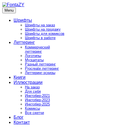
Skip
to
Menu
FontaZY
Fonts and pictures by Zakhar Yaschin
content
Шрифты
Шрифты на заказ
Шрифты на продажу
Шрифты для комиксов
Шрифты в работе
Леттеринг
Коммерческий
леттеринг
Логотипы
Музцитаты
Разный леттеринг
Procreate леттеринг
Леттеринг-эскизы
Книги
Иллюстрации
На заказ
Для себя
Инктобер-2021
Инктобер-2023
Инктобер-2025
Комиксы
Все скетчи
Блог
Контакт