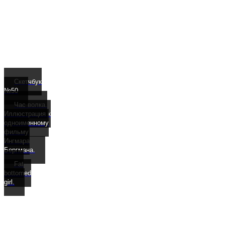
Скетчбук
№50
Час волка.
Иллюстрация к
одноименному
фильму
Ингмара
Бергмана.
Fat
bottomed
girl.