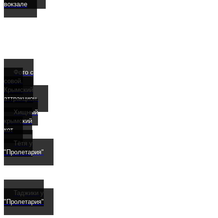
вокзале
Фото с
совой.
Крымский
аттракцион.
Хищный
крымский
кот
Тётя у
"Пролетария"
Таджики у
"Пролетария"