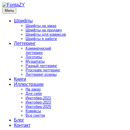
Skip
to
Menu
FontaZY
Fonts and pictures by Zakhar Yaschin
content
Шрифты
Шрифты на заказ
Шрифты на продажу
Шрифты для комиксов
Шрифты в работе
Леттеринг
Коммерческий
леттеринг
Логотипы
Музцитаты
Разный леттеринг
Procreate леттеринг
Леттеринг-эскизы
Книги
Иллюстрации
На заказ
Для себя
Инктобер-2021
Инктобер-2023
Инктобер-2025
Комиксы
Все скетчи
Блог
Контакт