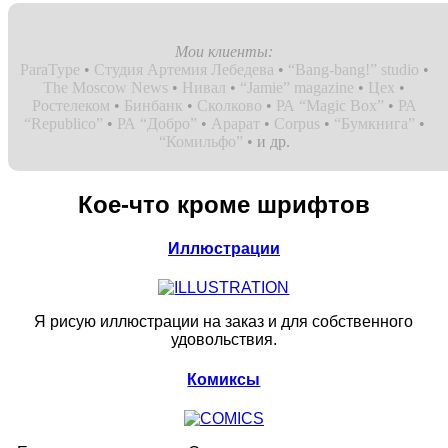
Мои клиенты:
ParaType
•
Студия Артемия Лебедева
•
“Bang-bang!” studio
•
The Moscow News
•
Нивал
•
“Jamie” magazine
•
Цех
•
Ростелеком
•
Бинбанк
•
Сколково
•
РА “Magic Box”
•
РА
“Republico”
•
РА “Добро”
•
Арарат
•
Corpus
•
“Бумкнига”
•
“Комильфо”
• и др.
Кое-что кроме шрифтов
Иллюстрации
Я рисую иллюстрации на заказ и для собственного
удовольствия.
Комиксы