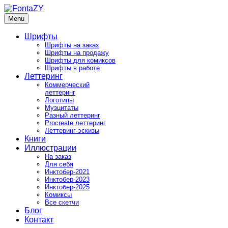
Skip
to
Menu
FontaZY
Fonts and pictures by Zakhar Yaschin
content
Шрифты
Шрифты на заказ
Шрифты на продажу
Шрифты для комиксов
Шрифты в работе
Леттеринг
Коммерческий
леттеринг
Логотипы
Музцитаты
Разный леттеринг
Procreate леттеринг
Леттеринг-эскизы
Книги
Иллюстрации
На заказ
Для себя
Инктобер-2021
Инктобер-2023
Инктобер-2025
Комиксы
Все скетчи
Блог
Контакт