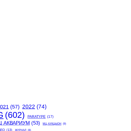
2022
(74)
021
(57)
G
(602)
PARATYPE
(17)
Ц АКВАРИУМ
(53)
МЦ АУКЦЫОН
(9)
ДЕО
(13)
ЖУРНАЛ
(8)