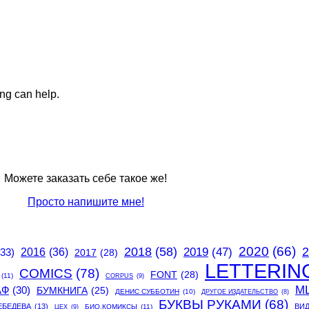
ing can help.
Можете заказать себе такое же!
Просто напишите мне!
2020
(66)
2018
(58)
2
2019
(47)
(33)
2016
(36)
2017
(28)
LETTERIN
COMICS
(78)
FONT
(28)
(11)
CORPUS
(9)
М
АФ
(30)
БУМКНИГА
(25)
ДЕНИС СУББОТИН
(10)
ДРУГОЕ ИЗДАТЕЛЬСТВО
(8)
БУКВЫ РУКАМИ
(68)
ЕБЕДЕВА
(13)
ВИ
БИО.КОМИКСЫ
(11)
ЦЕХ
(9)