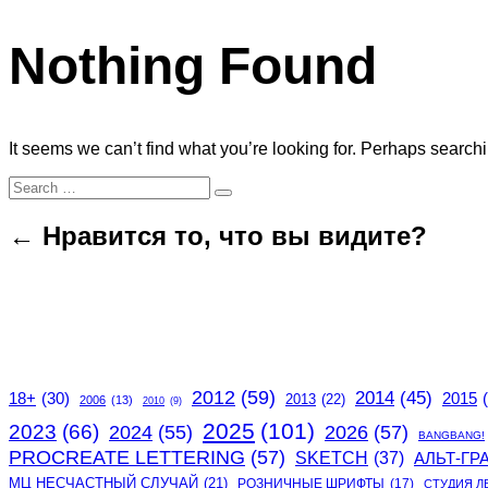
Nothing Found
It seems we can’t find what you’re looking for. Perhaps search
Search
Search
for:
← Нравится то, что вы видите?
2012
(59)
2014
(45)
2015
18+
(30)
2013
(22)
2006
(13)
2010
(9)
2025
(101)
2023
(66)
2024
(55)
2026
(57)
BANGBANG!
PROCREATE LETTERING
(57)
SKETCH
(37)
АЛЬТ-ГР
МЦ НЕСЧАСТНЫЙ СЛУЧАЙ
(21)
РОЗНИЧНЫЕ ШРИФТЫ
(17)
СТУДИЯ Л