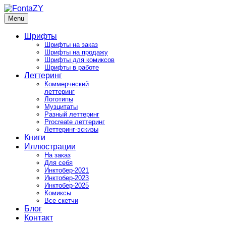
Skip
to
Menu
FontaZY
Fonts and pictures by Zakhar Yaschin
content
Шрифты
Шрифты на заказ
Шрифты на продажу
Шрифты для комиксов
Шрифты в работе
Леттеринг
Коммерческий
леттеринг
Логотипы
Музцитаты
Разный леттеринг
Procreate леттеринг
Леттеринг-эскизы
Книги
Иллюстрации
На заказ
Для себя
Инктобер-2021
Инктобер-2023
Инктобер-2025
Комиксы
Все скетчи
Блог
Контакт