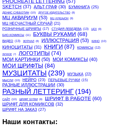
PROCREATE LETTERING
(57)
SKETCH
(37)
АЛЬТ-ГРАФ
(30)
БУМКНИГА
(25)
ДЕНИС СУББОТИН
(10)
ДРУГОЕ ИЗДАТЕЛЬСТВО
(8)
МЦ АКВАРИУМ
(53)
МЦ АУКЦЫОН
(9)
МЦ НЕСЧАСТНЫЙ СЛУЧАЙ
(21)
РОЗНИЧНЫЕ ШРИФТЫ
(17)
СТУДИЯ ЛЕБЕДЕВА
(13)
ЦЕХ
(9)
БУКВЫ РУКАМИ
(68)
БИО.КОМИКСЫ
(11)
ИЛЛЮСТРАЦИЯ
(53)
ВИДЕО
(13)
КИНО
(10)
ЖУРНАЛ
(8)
КНИГИ
(87)
КИНОЦИТАТЫ
(31)
КОМИКСЫ
(12)
ЛОГОТИПЫ
(74)
ЛИЧНОЕ
(7)
МОИ КАРТИНКИ
(50)
МОИ КОМИКСЫ
(40)
МОИ ШРИФТЫ
(84)
МУЗЦИТАТЫ
(239)
МУЗЫКА
(22)
НЕЙРО
(23)
ПЕРЬЕВЫЕ РУЧКИ
(15)
МЫСЛИ
(10)
РАЗНЫЕ ИЛЛЮСТРАЦИИ
(30)
РАЗНЫЙ ЛЕТТЕРИНГ
(194)
ШРИФТ В РАБОТЕ
(60)
САЙТ
(10)
ШРИФТ БУЛКИ
(9)
ШРИФТ ДЛЯ КОМИКСОВ
(32)
ШРИФТ НА ЗАКАЗ
(27)
Наши контакты: