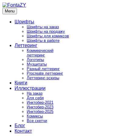
Skip
to
Menu
FontaZY
Fonts and pictures by Zakhar Yaschin
content
Шрифты
Шрифты на заказ
Шрифты на продажу
Шрифты для комиксов
Шрифты в работе
Леттеринг
Коммерческий
леттеринг
Логотипы
Музцитаты
Разный леттеринг
Procreate леттеринг
Леттеринг-эскизы
Книги
Иллюстрации
На заказ
Для себя
Инктобер-2021
Инктобер-2023
Инктобер-2025
Комиксы
Все скетчи
Блог
Контакт