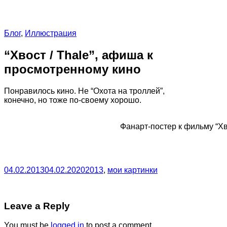
Блог
,
Иллюстрация
“Хвост / Thale”, афиша к
просмотренному кино
Понравилось кино. Не “Охота на троллей”,
конечно, но тоже по-своему хорошо.
Фанарт-постер к фильму “Хво
04.02.2013
04.02.2020
2013
,
мои картинки
Leave a Reply
You must be
logged in
to post a comment.