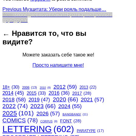
Post
Previous
Previous
Музцитата: Убери рояль подальше…
Next
post:
Next
Злободневный плакат “Братва, не тролльте
navigation
post:
друг-друга”
← Нравится то, что вы
видите?
Можете заказать себе такое же!
Просто напишите мне!
2012
(59)
18+
(30)
2013
(22)
2006
(13)
2010
(9)
2014
(45)
2015
(33)
2016
(36)
2017
(28)
2020
(66)
2018
(58)
2021
(57)
2019
(47)
2022
(74)
2023
(66)
2024
(55)
2025
(101)
2026
(57)
BANGBANG!
(11)
COMICS
(78)
FONT
(28)
CORPUS
(9)
LETTERING
(602)
PARATYPE
(17)