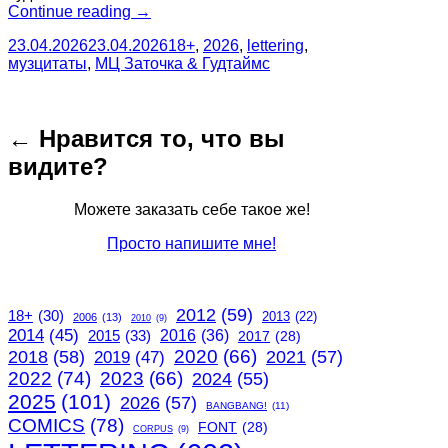
“Музцитата:
Continue reading
→
Опопсел
23.04.2026
23.04.2026
18+
,
2026
,
lettering
,
(18+)”
музцитаты
,
МЦ Заточка & Гудтаймс
← Нравится то, что вы
видите?
Можете заказать себе такое же!
Просто напишите мне!
2012
(59)
18+
(30)
2013
(22)
2006
(13)
2010
(9)
2014
(45)
2015
(33)
2016
(36)
2017
(28)
2020
(66)
2018
(58)
2021
(57)
2019
(47)
2022
(74)
2023
(66)
2024
(55)
2025
(101)
2026
(57)
BANGBANG!
(11)
COMICS
(78)
FONT
(28)
CORPUS
(9)