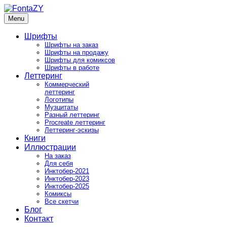
Skip
to
Menu
FontaZY
Fonts and pictures by Zakhar Yaschin
content
Шрифты
Шрифты на заказ
Шрифты на продажу
Шрифты для комиксов
Шрифты в работе
Леттеринг
Коммерческий
леттеринг
Логотипы
Музцитаты
Разный леттеринг
Procreate леттеринг
Леттеринг-эскизы
Книги
Иллюстрации
На заказ
Для себя
Инктобер-2021
Инктобер-2023
Инктобер-2025
Комиксы
Все скетчи
Блог
Контакт