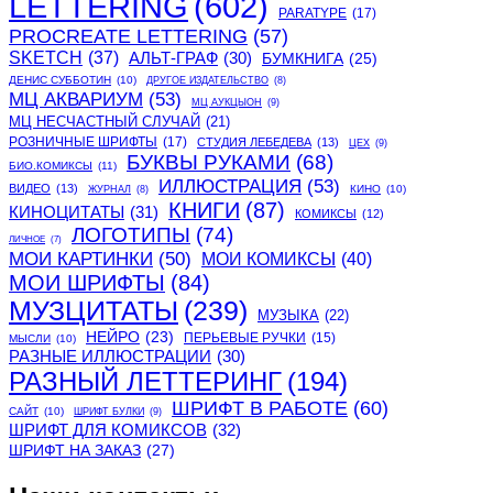
LETTERING
(602)
PARATYPE
(17)
PROCREATE LETTERING
(57)
SKETCH
(37)
АЛЬТ-ГРАФ
(30)
БУМКНИГА
(25)
ДЕНИС СУББОТИН
(10)
ДРУГОЕ ИЗДАТЕЛЬСТВО
(8)
МЦ АКВАРИУМ
(53)
МЦ АУКЦЫОН
(9)
МЦ НЕСЧАСТНЫЙ СЛУЧАЙ
(21)
РОЗНИЧНЫЕ ШРИФТЫ
(17)
СТУДИЯ ЛЕБЕДЕВА
(13)
ЦЕХ
(9)
БУКВЫ РУКАМИ
(68)
БИО.КОМИКСЫ
(11)
ИЛЛЮСТРАЦИЯ
(53)
ВИДЕО
(13)
КИНО
(10)
ЖУРНАЛ
(8)
КНИГИ
(87)
КИНОЦИТАТЫ
(31)
КОМИКСЫ
(12)
ЛОГОТИПЫ
(74)
ЛИЧНОЕ
(7)
МОИ КАРТИНКИ
(50)
МОИ КОМИКСЫ
(40)
МОИ ШРИФТЫ
(84)
МУЗЦИТАТЫ
(239)
МУЗЫКА
(22)
НЕЙРО
(23)
ПЕРЬЕВЫЕ РУЧКИ
(15)
МЫСЛИ
(10)
РАЗНЫЕ ИЛЛЮСТРАЦИИ
(30)
РАЗНЫЙ ЛЕТТЕРИНГ
(194)
ШРИФТ В РАБОТЕ
(60)
САЙТ
(10)
ШРИФТ БУЛКИ
(9)
ШРИФТ ДЛЯ КОМИКСОВ
(32)
ШРИФТ НА ЗАКАЗ
(27)