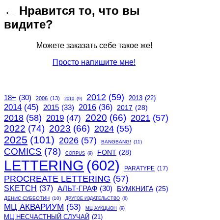
← Нравится то, что вы
видите?
Можете заказать себе такое же!
Просто напишите мне!
2012
(59)
18+
(30)
2013
(22)
2006
(13)
2010
(9)
2014
(45)
2015
(33)
2016
(36)
2017
(28)
2020
(66)
2018
(58)
2021
(57)
2019
(47)
2022
(74)
2023
(66)
2024
(55)
2025
(101)
2026
(57)
BANGBANG!
(11)
COMICS
(78)
FONT
(28)
CORPUS
(9)
LETTERING
(602)
PARATYPE
(17)
PROCREATE LETTERING
(57)
SKETCH
(37)
АЛЬТ-ГРАФ
(30)
БУМКНИГА
(25)
ДЕНИС СУББОТИН
(10)
ДРУГОЕ ИЗДАТЕЛЬСТВО
(8)
МЦ АКВАРИУМ
(53)
МЦ АУКЦЫОН
(9)
МЦ НЕСЧАСТНЫЙ СЛУЧАЙ
(21)