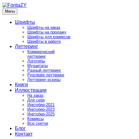
Skip
to
Menu
FontaZY
Fonts and pictures by Zakhar Yaschin
content
Шрифты
Шрифты на заказ
Шрифты на продажу
Шрифты для комиксов
Шрифты в работе
Леттеринг
Коммерческий
леттеринг
Логотипы
Музцитаты
Разный леттеринг
Procreate леттеринг
Леттеринг-эскизы
Книги
Иллюстрации
На заказ
Для себя
Инктобер-2021
Инктобер-2023
Инктобер-2025
Комиксы
Все скетчи
Блог
Контакт