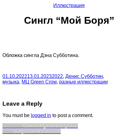
Иллюстрация
Сингл “Мой Боря”
Обложка сингла Дэна Субботина.
01.10.2022
13.01.2023
2022
,
Денис Субботин
,
музыка
,
МЦ Green Crow
,
разные иллюстрации
Leave a Reply
You must be
logged in
to post a comment.
Post
Previous
Previous
Сингл “Мужик и ворона”
Next
post:
Next
Закрываем глазки…
navigation
post: