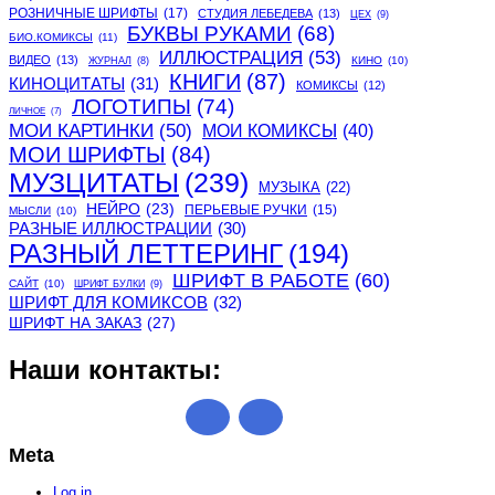
РОЗНИЧНЫЕ ШРИФТЫ
(17)
СТУДИЯ ЛЕБЕДЕВА
(13)
ЦЕХ
(9)
БУКВЫ РУКАМИ
(68)
БИО.КОМИКСЫ
(11)
ИЛЛЮСТРАЦИЯ
(53)
ВИДЕО
(13)
КИНО
(10)
ЖУРНАЛ
(8)
КНИГИ
(87)
КИНОЦИТАТЫ
(31)
КОМИКСЫ
(12)
ЛОГОТИПЫ
(74)
ЛИЧНОЕ
(7)
МОИ КАРТИНКИ
(50)
МОИ КОМИКСЫ
(40)
МОИ ШРИФТЫ
(84)
МУЗЦИТАТЫ
(239)
МУЗЫКА
(22)
НЕЙРО
(23)
ПЕРЬЕВЫЕ РУЧКИ
(15)
МЫСЛИ
(10)
РАЗНЫЕ ИЛЛЮСТРАЦИИ
(30)
РАЗНЫЙ ЛЕТТЕРИНГ
(194)
ШРИФТ В РАБОТЕ
(60)
САЙТ
(10)
ШРИФТ БУЛКИ
(9)
ШРИФТ ДЛЯ КОМИКСОВ
(32)
ШРИФТ НА ЗАКАЗ
(27)
Наши контакты:
Meta
Log in