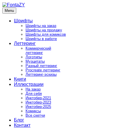
Skip
to
Menu
FontaZY
Fonts and pictures by Zakhar Yaschin
content
Шрифты
Шрифты на заказ
Шрифты на продажу
Шрифты для комиксов
Шрифты в работе
Леттеринг
Коммерческий
леттеринг
Логотипы
Музцитаты
Разный леттеринг
Procreate леттеринг
Леттеринг-эскизы
Книги
Иллюстрации
На заказ
Для себя
Инктобер-2021
Инктобер-2023
Инктобер-2025
Комиксы
Все скетчи
Блог
Контакт