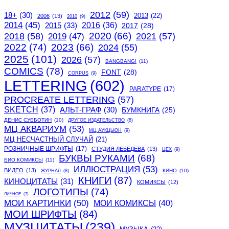
2012
(59)
18+
(30)
2013
(22)
2006
(13)
2010
(9)
2014
(45)
2015
(33)
2016
(36)
2017
(28)
2020
(66)
2018
(58)
2021
(57)
2019
(47)
2022
(74)
2023
(66)
2024
(55)
2025
(101)
2026
(57)
BANGBANG!
(11)
COMICS
(78)
FONT
(28)
CORPUS
(9)
LETTERING
(602)
PARATYPE
(17)
PROCREATE LETTERING
(57)
SKETCH
(37)
АЛЬТ-ГРАФ
(30)
БУМКНИГА
(25)
ДЕНИС СУББОТИН
(10)
ДРУГОЕ ИЗДАТЕЛЬСТВО
(8)
МЦ АКВАРИУМ
(53)
МЦ АУКЦЫОН
(9)
МЦ НЕСЧАСТНЫЙ СЛУЧАЙ
(21)
РОЗНИЧНЫЕ ШРИФТЫ
(17)
СТУДИЯ ЛЕБЕДЕВА
(13)
ЦЕХ
(9)
БУКВЫ РУКАМИ
(68)
БИО.КОМИКСЫ
(11)
ИЛЛЮСТРАЦИЯ
(53)
ВИДЕО
(13)
КИНО
(10)
ЖУРНАЛ
(8)
КНИГИ
(87)
КИНОЦИТАТЫ
(31)
КОМИКСЫ
(12)
ЛОГОТИПЫ
(74)
ЛИЧНОЕ
(7)
МОИ КАРТИНКИ
(50)
МОИ КОМИКСЫ
(40)
МОИ ШРИФТЫ
(84)
МУЗЦИТАТЫ
(239)