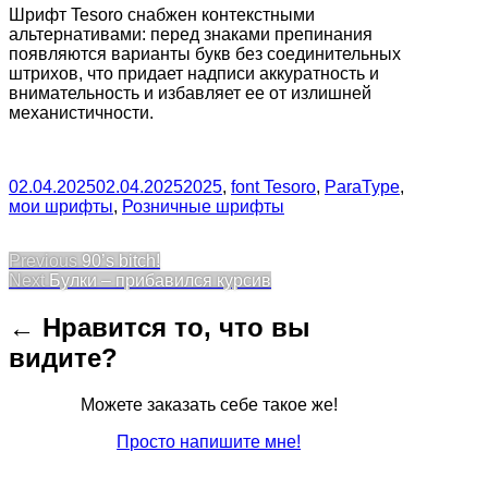
Шрифт Tesoro снабжен контекстными
альтернативами: перед знаками препинания
появляются варианты букв без соединительных
штрихов, что придает надписи аккуратность и
внимательность и избавляет ее от излишней
механистичности.
02.04.2025
02.04.2025
2025
,
font Tesoro
,
ParaType
,
мои шрифты
,
Розничные шрифты
Post
Previous
Previous
90’s bitch!
Next
post:
Next
Булки – прибавился курсив
navigation
post:
← Нравится то, что вы
видите?
Можете заказать себе такое же!
Просто напишите мне!