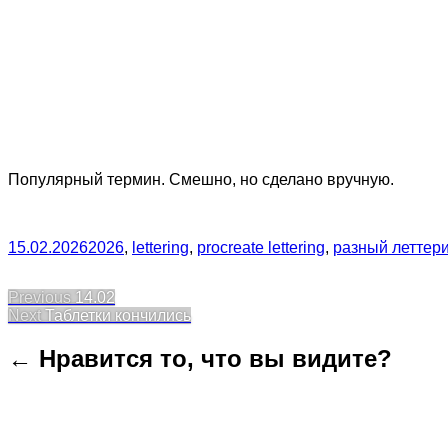
Популярный термин. Смешно, но сделано вручную.
15.02.2026
2026
,
lettering
,
procreate lettering
,
разный леттер
Post
Previous
Previous
14.02
Next
post:
Next
Таблетки кончились
navigation
post:
← Нравится то, что вы видите?