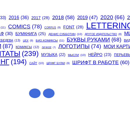
2020
(66)
2018
(58)
2
2019
(47)
(33)
2016
(36)
2017
(28)
LETTERIN
COMICS
(78)
FONT
(28)
(11)
CORPUS
(9)
М
АФ
(30)
БУМКНИГА
(25)
ДЕНИС СУББОТИН
(10)
ДРУГОЕ ИЗДАТЕЛЬСТВО
(8)
БУКВЫ РУКАМИ
(68)
ЕБЕДЕВА
(13)
ВИ
БИО.КОМИКСЫ
(11)
ЦЕХ
(9)
И
(87)
ЛОГОТИПЫ
(74)
МОИ КАРТ
КОМИКСЫ
(12)
ЛИЧНОЕ
(7)
ИТАТЫ
(239)
МУЗЫКА
(22)
НЕЙРО
(23)
ПЕРЬЕВ
МЫСЛИ
(10)
ИНГ
(194)
ШРИФТ В РАБОТЕ
(60)
САЙТ
(10)
ШРИФТ БУЛКИ
(9)