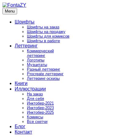
Skip
to
Menu
FontaZY
Fonts and pictures by Zakhar Yaschin
content
Шрифты
Шрифты на заказ
Шрифты на продажу
Шрифты для комиксов
Шрифты в работе
Леттеринг
Коммерческий
леттеринг
Логотипы
Музцитаты
Разный леттеринг
Procreate леттеринг
Леттеринг-эскизы
Книги
Иллюстрации
На заказ
Для себя
Инктобер-2021
Инктобер-2023
Инктобер-2025
Комиксы
Все скетчи
Блог
Контакт