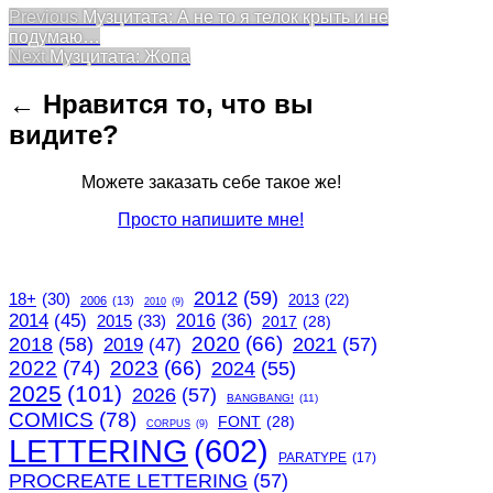
Post
Previous
Previous
Музцитата: А не то я телок крыть и не
post:
подумаю…
navigation
Next
Next
Музцитата: Жопа
post:
← Нравится то, что вы
видите?
Можете заказать себе такое же!
Просто напишите мне!
2012
(59)
18+
(30)
2013
(22)
2006
(13)
2010
(9)
2014
(45)
2015
(33)
2016
(36)
2017
(28)
2020
(66)
2018
(58)
2021
(57)
2019
(47)
2022
(74)
2023
(66)
2024
(55)
2025
(101)
2026
(57)
BANGBANG!
(11)
COMICS
(78)
FONT
(28)
CORPUS
(9)
LETTERING
(602)
PARATYPE
(17)
PROCREATE LETTERING
(57)