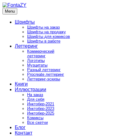
Skip
to
Menu
FontaZY
Fonts and pictures by Zakhar Yaschin
content
Шрифты
Шрифты на заказ
Шрифты на продажу
Шрифты для комиксов
Шрифты в работе
Леттеринг
Коммерческий
леттеринг
Логотипы
Музцитаты
Разный леттеринг
Procreate леттеринг
Леттеринг-эскизы
Книги
Иллюстрации
На заказ
Для себя
Инктобер-2021
Инктобер-2023
Инктобер-2025
Комиксы
Все скетчи
Блог
Контакт