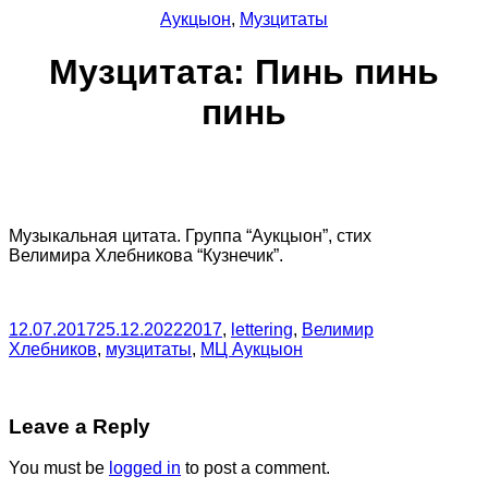
Аукцыон
,
Музцитаты
Музцитата: Пинь пинь
пинь
Музыкальная цитата. Группа “Аукцыон”, стих
Велимира Хлебникова “Кузнечик”.
12.07.2017
25.12.2022
2017
,
lettering
,
Велимир
Хлебников
,
музцитаты
,
МЦ Аукцыон
Leave a Reply
You must be
logged in
to post a comment.