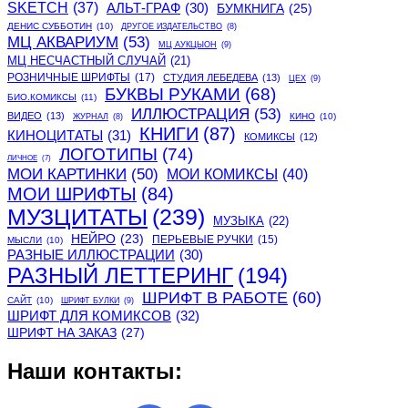
SKETCH
(37)
АЛЬТ-ГРАФ
(30)
БУМКНИГА
(25)
ДЕНИС СУББОТИН
(10)
ДРУГОЕ ИЗДАТЕЛЬСТВО
(8)
МЦ АКВАРИУМ
(53)
МЦ АУКЦЫОН
(9)
МЦ НЕСЧАСТНЫЙ СЛУЧАЙ
(21)
РОЗНИЧНЫЕ ШРИФТЫ
(17)
СТУДИЯ ЛЕБЕДЕВА
(13)
ЦЕХ
(9)
БУКВЫ РУКАМИ
(68)
БИО.КОМИКСЫ
(11)
ИЛЛЮСТРАЦИЯ
(53)
ВИДЕО
(13)
КИНО
(10)
ЖУРНАЛ
(8)
КНИГИ
(87)
КИНОЦИТАТЫ
(31)
КОМИКСЫ
(12)
ЛОГОТИПЫ
(74)
ЛИЧНОЕ
(7)
МОИ КАРТИНКИ
(50)
МОИ КОМИКСЫ
(40)
МОИ ШРИФТЫ
(84)
МУЗЦИТАТЫ
(239)
МУЗЫКА
(22)
НЕЙРО
(23)
ПЕРЬЕВЫЕ РУЧКИ
(15)
МЫСЛИ
(10)
РАЗНЫЕ ИЛЛЮСТРАЦИИ
(30)
РАЗНЫЙ ЛЕТТЕРИНГ
(194)
ШРИФТ В РАБОТЕ
(60)
САЙТ
(10)
ШРИФТ БУЛКИ
(9)
ШРИФТ ДЛЯ КОМИКСОВ
(32)
ШРИФТ НА ЗАКАЗ
(27)
Наши контакты: