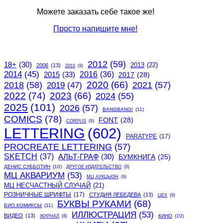
Можете заказать себе такое же!
Просто напишите мне!
2012
(59)
18+
(30)
2013
(22)
2006
(13)
2010
(9)
2014
(45)
2015
(33)
2016
(36)
2017
(28)
2020
(66)
2018
(58)
2021
(57)
2019
(47)
2022
(74)
2023
(66)
2024
(55)
2025
(101)
2026
(57)
BANGBANG!
(11)
COMICS
(78)
FONT
(28)
CORPUS
(9)
LETTERING
(602)
PARATYPE
(17)
PROCREATE LETTERING
(57)
SKETCH
(37)
АЛЬТ-ГРАФ
(30)
БУМКНИГА
(25)
ДЕНИС СУББОТИН
(10)
ДРУГОЕ ИЗДАТЕЛЬСТВО
(8)
МЦ АКВАРИУМ
(53)
МЦ АУКЦЫОН
(9)
МЦ НЕСЧАСТНЫЙ СЛУЧАЙ
(21)
РОЗНИЧНЫЕ ШРИФТЫ
(17)
СТУДИЯ ЛЕБЕДЕВА
(13)
ЦЕХ
(9)
БУКВЫ РУКАМИ
(68)
БИО.КОМИКСЫ
(11)
ИЛЛЮСТРАЦИЯ
(53)
ВИДЕО
(13)
КИНО
(10)
ЖУРНАЛ
(8)