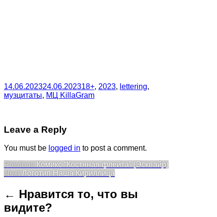
14.06.2023
24.06.2023
18+
,
2023
,
lettering
,
музцитаты
,
МЦ KillaGram
Leave a Reply
You must be
logged in
to post a comment.
Post
Previous
Previous
Комикс “Костяная флейта” (Эсквайр)
Next
post:
Next
Логотип Наша Кириллица
navigation
post:
← Нравится то, что вы
видите?