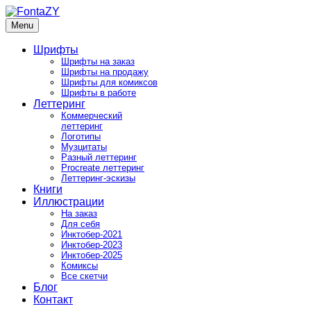
Skip
to
Menu
FontaZY
Fonts and pictures by Zakhar Yaschin
content
Шрифты
Шрифты на заказ
Шрифты на продажу
Шрифты для комиксов
Шрифты в работе
Леттеринг
Коммерческий
леттеринг
Логотипы
Музцитаты
Разный леттеринг
Procreate леттеринг
Леттеринг-эскизы
Книги
Иллюстрации
На заказ
Для себя
Инктобер-2021
Инктобер-2023
Инктобер-2025
Комиксы
Все скетчи
Блог
Контакт