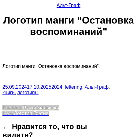
Альт-Граф
Логотип манги “Остановка
воспоминаний”
Логотип манги “Остановка воспоминаний”.
25.09.2024
17.10.2025
2024
,
lettering
,
Альт-Граф
,
книги
,
логотипы
Post
Previous
Previous
Ручки-малышки
Next
post:
Next
Логотип Гоэтия
navigation
post:
← Нравится то, что вы
видите?