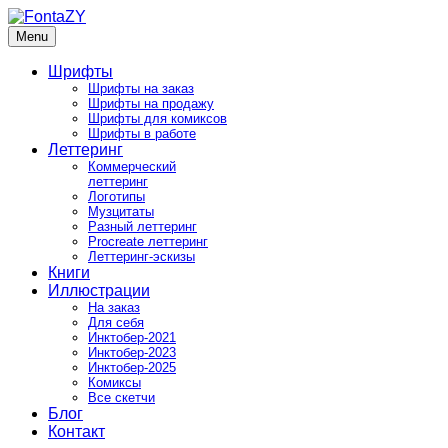
Skip
to
Menu
FontaZY
Fonts and pictures by Zakhar Yaschin
content
Шрифты
Шрифты на заказ
Шрифты на продажу
Шрифты для комиксов
Шрифты в работе
Леттеринг
Коммерческий
леттеринг
Логотипы
Музцитаты
Разный леттеринг
Procreate леттеринг
Леттеринг-эскизы
Книги
Иллюстрации
На заказ
Для себя
Инктобер-2021
Инктобер-2023
Инктобер-2025
Комиксы
Все скетчи
Блог
Контакт