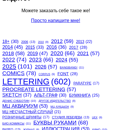
Можете заказать себе такое же!
Просто напишите мне!
2012
(59)
18+
(30)
2013
(22)
2006
(13)
2010
(9)
2014
(45)
2015
(33)
2016
(36)
2017
(28)
2020
(66)
2018
(58)
2021
(57)
2019
(47)
2022
(74)
2023
(66)
2024
(55)
2025
(101)
2026
(57)
BANGBANG!
(11)
COMICS
(78)
FONT
(28)
CORPUS
(9)
LETTERING
(602)
PARATYPE
(17)
PROCREATE LETTERING
(57)
SKETCH
(37)
АЛЬТ-ГРАФ
(30)
БУМКНИГА
(25)
ДЕНИС СУББОТИН
(10)
ДРУГОЕ ИЗДАТЕЛЬСТВО
(8)
МЦ АКВАРИУМ
(53)
МЦ АУКЦЫОН
(9)
МЦ НЕСЧАСТНЫЙ СЛУЧАЙ
(21)
РОЗНИЧНЫЕ ШРИФТЫ
(17)
СТУДИЯ ЛЕБЕДЕВА
(13)
ЦЕХ
(9)
БУКВЫ РУКАМИ
(68)
БИО.КОМИКСЫ
(11)
ИЛЛЮСТРАЦИЯ
(53)
ВИДЕО
(13)
КИНО
(10)
ЖУРНАЛ
(8)