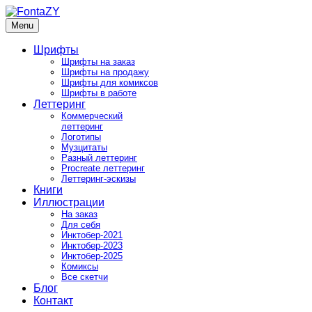
Skip
to
Menu
FontaZY
Fonts and pictures by Zakhar Yaschin
content
Шрифты
Шрифты на заказ
Шрифты на продажу
Шрифты для комиксов
Шрифты в работе
Леттеринг
Коммерческий
леттеринг
Логотипы
Музцитаты
Разный леттеринг
Procreate леттеринг
Леттеринг-эскизы
Книги
Иллюстрации
На заказ
Для себя
Инктобер-2021
Инктобер-2023
Инктобер-2025
Комиксы
Все скетчи
Блог
Контакт