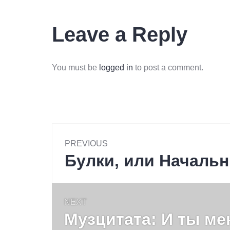
Leave a Reply
You must be
logged in
to post a comment.
Post
PREVIOUS
navigation
Булки, или Началь
Previous
post:
NEXT
Музцитата: И ты ме
Next
post: