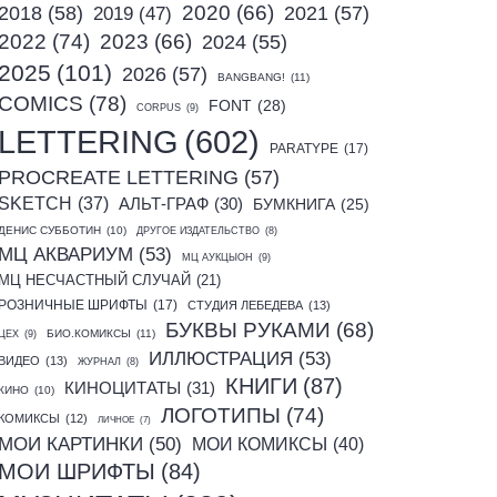
2020
(66)
2018
(58)
2021
(57)
2019
(47)
2022
(74)
2023
(66)
2024
(55)
2025
(101)
2026
(57)
BANGBANG!
(11)
COMICS
(78)
FONT
(28)
CORPUS
(9)
LETTERING
(602)
PARATYPE
(17)
PROCREATE LETTERING
(57)
SKETCH
(37)
АЛЬТ-ГРАФ
(30)
БУМКНИГА
(25)
ДЕНИС СУББОТИН
(10)
ДРУГОЕ ИЗДАТЕЛЬСТВО
(8)
МЦ АКВАРИУМ
(53)
МЦ АУКЦЫОН
(9)
МЦ НЕСЧАСТНЫЙ СЛУЧАЙ
(21)
РОЗНИЧНЫЕ ШРИФТЫ
(17)
СТУДИЯ ЛЕБЕДЕВА
(13)
БУКВЫ РУКАМИ
(68)
БИО.КОМИКСЫ
(11)
ЦЕХ
(9)
ИЛЛЮСТРАЦИЯ
(53)
ВИДЕО
(13)
ЖУРНАЛ
(8)
КНИГИ
(87)
КИНОЦИТАТЫ
(31)
КИНО
(10)
ЛОГОТИПЫ
(74)
КОМИКСЫ
(12)
ЛИЧНОЕ
(7)
МОИ КАРТИНКИ
(50)
МОИ КОМИКСЫ
(40)
МОИ ШРИФТЫ
(84)