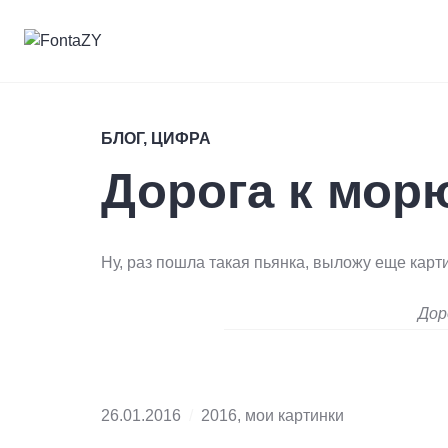
Skip
to
content
FontaZY
БЛОГ
,
ЦИФРА
Дорога к мор
Ну, раз пошла такая пьянка, выложу еще кар
Дор
26.01.2016
2016
,
мои картинки