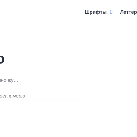
Шрифты
Леттер
ю
тиночку…
ога к морю