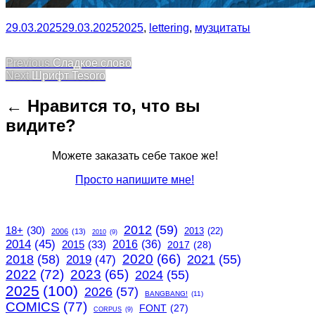
29.03.2025
29.03.2025
2025
,
lettering
,
музцитаты
Post
Previous
Previous
Сладкое слово
Next
post:
Next
Шрифт Tesoro
navigation
post:
← Нравится то, что вы
видите?
Можете заказать себе такое же!
Просто напишите мне!
2012
(59)
18+
(30)
2013
(22)
2006
(13)
2010
(9)
2014
(45)
2015
(33)
2016
(36)
2017
(28)
2020
(66)
2018
(58)
2021
(55)
2019
(47)
2022
(72)
2023
(65)
2024
(55)
2025
(100)
2026
(57)
BANGBANG!
(11)
COMICS
(77)
FONT
(27)
CORPUS
(9)