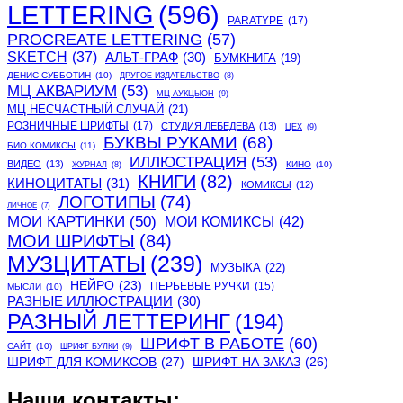
LETTERING
(596)
PARATYPE
(17)
PROCREATE LETTERING
(57)
SKETCH
(37)
АЛЬТ-ГРАФ
(30)
БУМКНИГА
(19)
ДЕНИС СУББОТИН
(10)
ДРУГОЕ ИЗДАТЕЛЬСТВО
(8)
МЦ АКВАРИУМ
(53)
МЦ АУКЦЫОН
(9)
МЦ НЕСЧАСТНЫЙ СЛУЧАЙ
(21)
РОЗНИЧНЫЕ ШРИФТЫ
(17)
СТУДИЯ ЛЕБЕДЕВА
(13)
ЦЕХ
(9)
БУКВЫ РУКАМИ
(68)
БИО.КОМИКСЫ
(11)
ИЛЛЮСТРАЦИЯ
(53)
ВИДЕО
(13)
КИНО
(10)
ЖУРНАЛ
(8)
КНИГИ
(82)
КИНОЦИТАТЫ
(31)
КОМИКСЫ
(12)
ЛОГОТИПЫ
(74)
ЛИЧНОЕ
(7)
МОИ КАРТИНКИ
(50)
МОИ КОМИКСЫ
(42)
МОИ ШРИФТЫ
(84)
МУЗЦИТАТЫ
(239)
МУЗЫКА
(22)
НЕЙРО
(23)
ПЕРЬЕВЫЕ РУЧКИ
(15)
МЫСЛИ
(10)
РАЗНЫЕ ИЛЛЮСТРАЦИИ
(30)
РАЗНЫЙ ЛЕТТЕРИНГ
(194)
ШРИФТ В РАБОТЕ
(60)
САЙТ
(10)
ШРИФТ БУЛКИ
(9)
ШРИФТ ДЛЯ КОМИКСОВ
(27)
ШРИФТ НА ЗАКАЗ
(26)
Наши контакты: