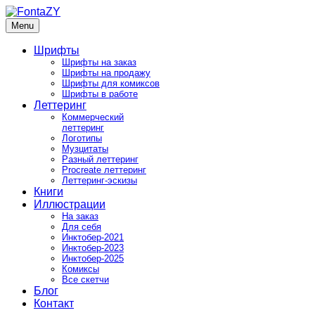
Skip
to
Menu
FontaZY
Fonts and pictures by Zakhar Yaschin
content
Шрифты
Шрифты на заказ
Шрифты на продажу
Шрифты для комиксов
Шрифты в работе
Леттеринг
Коммерческий
леттеринг
Логотипы
Музцитаты
Разный леттеринг
Procreate леттеринг
Леттеринг-эскизы
Книги
Иллюстрации
На заказ
Для себя
Инктобер-2021
Инктобер-2023
Инктобер-2025
Комиксы
Все скетчи
Блог
Контакт