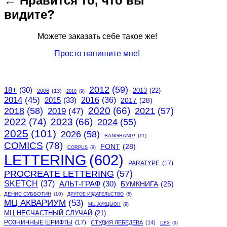
← Нравится то, что вы
видите?
Можете заказать себе такое же!
Просто напишите мне!
2012
(59)
18+
(30)
2013
(22)
2006
(13)
2010
(9)
2014
(45)
2015
(33)
2016
(36)
2017
(28)
2020
(66)
2018
(58)
2021
(57)
2019
(47)
2022
(74)
2023
(66)
2024
(55)
2025
(101)
2026
(58)
BANGBANG!
(11)
COMICS
(78)
FONT
(28)
CORPUS
(9)
LETTERING
(602)
PARATYPE
(17)
PROCREATE LETTERING
(57)
SKETCH
(37)
АЛЬТ-ГРАФ
(30)
БУМКНИГА
(25)
ДЕНИС СУББОТИН
(10)
ДРУГОЕ ИЗДАТЕЛЬСТВО
(8)
МЦ АКВАРИУМ
(53)
МЦ АУКЦЫОН
(9)
МЦ НЕСЧАСТНЫЙ СЛУЧАЙ
(21)
РОЗНИЧНЫЕ ШРИФТЫ
(17)
СТУДИЯ ЛЕБЕДЕВА
(14)
ЦЕХ
(9)