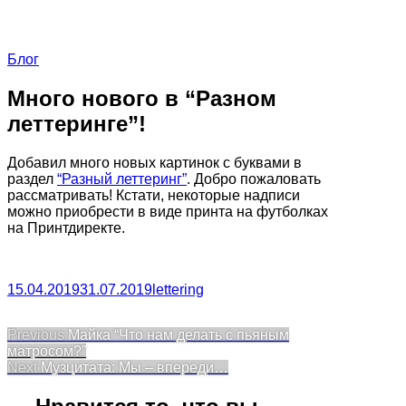
Блог
Много нового в “Разном
леттеринге”!
Добавил много новых картинок с буквами в
раздел
“Разный леттеринг”
. Добро пожаловать
рассматривать! Кстати, некоторые надписи
можно приобрести в виде принта на футболках
на Принтдиректе.
15.04.2019
31.07.2019
lettering
Post
Previous
Previous
Майка “Что нам делать с пьяным
post:
матросом?”
navigation
Next
Next
Музцитата: Мы – впереди…
post: