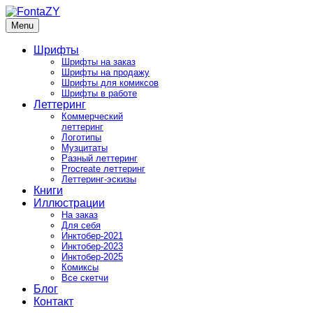
Skip
to
Menu
FontaZY
Fonts and pictures by Zakhar Yaschin
content
Шрифты
Шрифты на заказ
Шрифты на продажу
Шрифты для комиксов
Шрифты в работе
Леттеринг
Коммерческий
леттеринг
Логотипы
Музцитаты
Разный леттеринг
Procreate леттеринг
Леттеринг-эскизы
Книги
Иллюстрации
На заказ
Для себя
Инктобер-2021
Инктобер-2023
Инктобер-2025
Комиксы
Все скетчи
Блог
Контакт